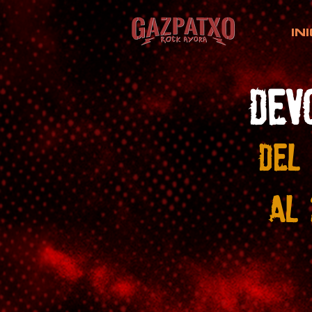
IN
DEV
DEL 
AL 