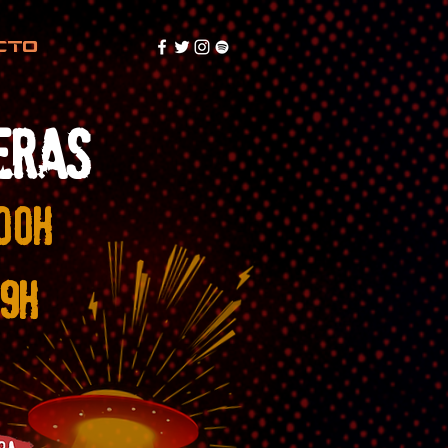
CTO
ERAS
00H
9H